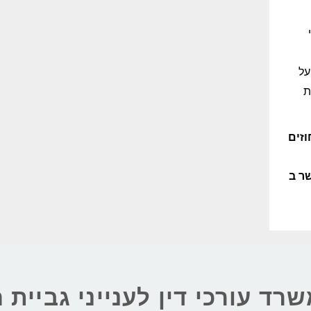
על
ת
זים
שר ב
שרד עורכי דין לענייני גביית 