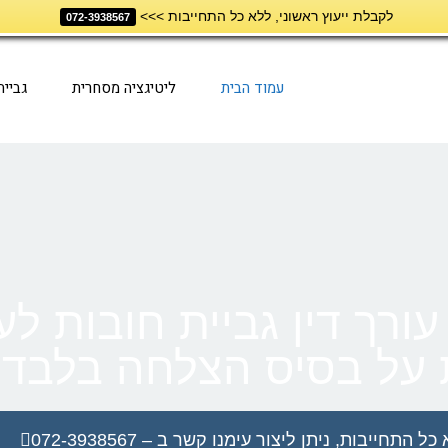
לקבלת ייעוץ ראשוני, ללא כל התחייבות >>>
072-3938567
עמוד הבית
ליטיגציה מסחרית
גביי
 עורך דין גביית חובות ל
ת על בסיס הצלחה בלבד!
תחייבות, ניתן ליצור עימנו קשר ב – 072-3938567